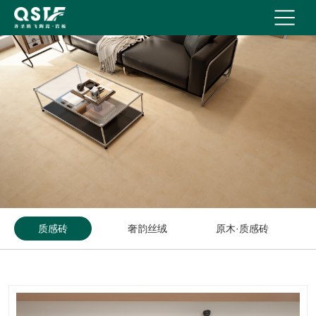
质感砖
奢韵丝绒
原木·质感砖
奢