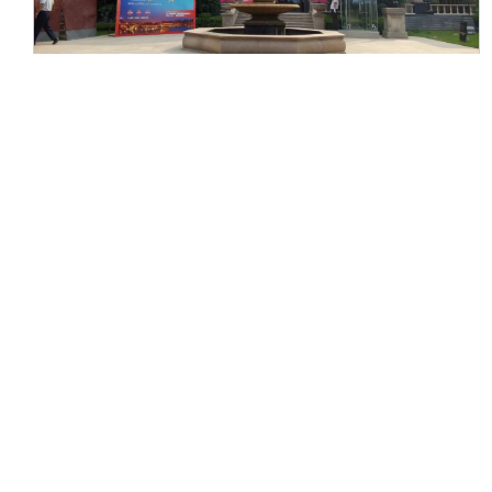
西安紫薇地产·曲江意境小区