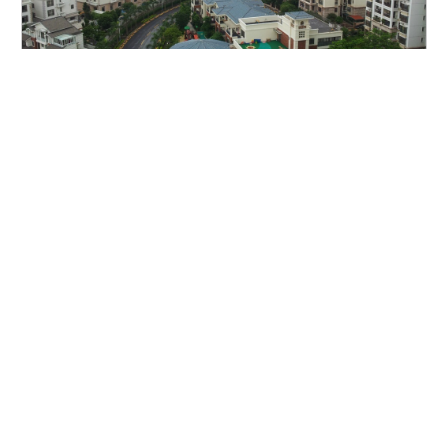
容桂碧桂园