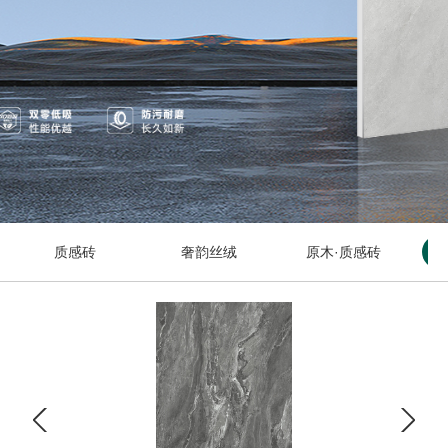
质感砖
奢韵丝绒
原木·质感砖
奢