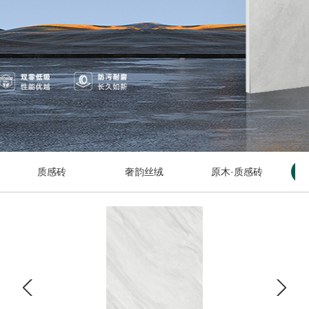
质感砖
奢韵丝绒
原木·质感砖
奢