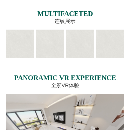
MULTIFACETED
连纹展示
PANORAMIC VR EXPERIENCE
全景VR体验