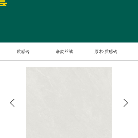
质感砖
奢韵丝绒
原木·质感砖
奢