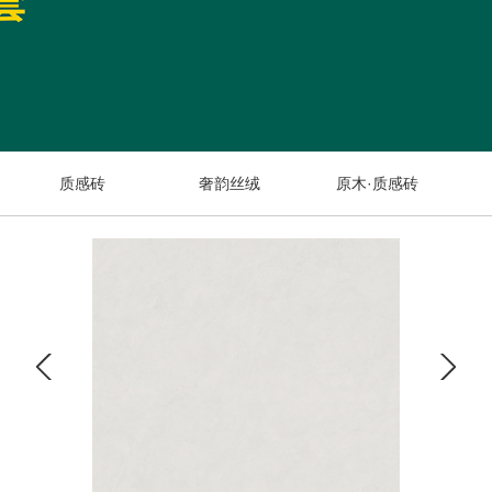
质感砖
奢韵丝绒
原木·质感砖
奢