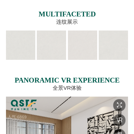
MULTIFACETED
连纹展示
PANORAMIC VR EXPERIENCE
全景VR体验